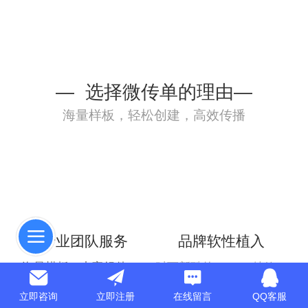
— 选择微传单的理由—
海量样板，轻松创建，高效传播
专业团队服务
品牌软性植入
海量模板，丰富组件，
时下新酷的HTML5特效，
像搭积木一样创建，
让您的企业和产品
立即咨询
立即注册
在线留言
QQ客服
不需要掌握编程知识
以更漂亮的形态呈现